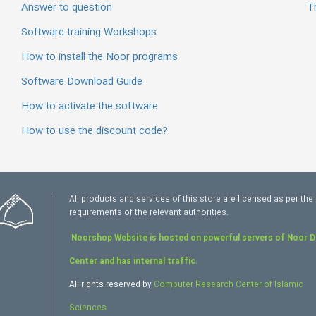
Answer to question
Tr
Software training Workshops
How to install the Noor programs
Software Download Guide
How to activate the software
How to use the discount code?
All products and services of this store are licensed as per the
requirements of the relevant authorities.
Noorshop Website is hosted on powerful servers of Noor 
Center and has internal traffic.
All rights reserved by
Computer Research Center of Islamic
Sciences