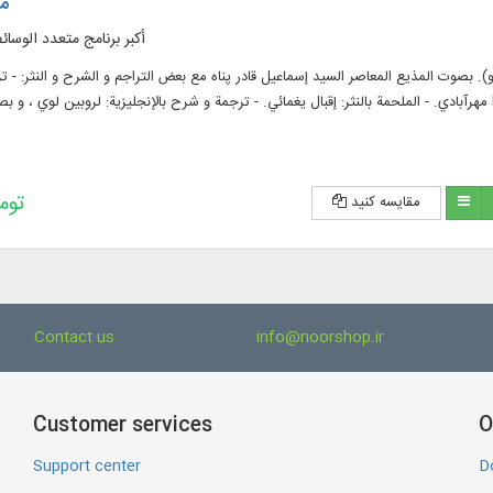
م
أكبر برنامج متعدد الوسا
). بصوت المذيع المعاصر السيد إسماعيل قادر پناه مع بعض التراجم و الشرح و النثر: - ترج
255,600 
مقایسه کنید
Contact us
info@noorshop.ir
Customer services
O
Support center
D