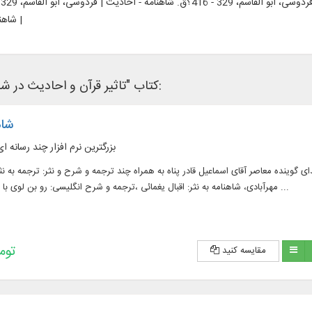
شاهنامه - قرآن |
کتاب "تاثیر قرآن و احادیث در شاهنامه" در نرم‌افزار های کتابخانه ای زیر وجود دارد:
شاه
بزرگترین نرم افزار چند رسانه 
گوینده معاصر آقای اسماعیل قادر پناه به همراه چند ترجمه و شرح و نثر: ترجمه به نثر
مهرآبادی، شاهنامه به نثر: اقبال یغمائی ،ترجمه و شرح انگلیسی: رو بن لوی با صدای خانم ورجی و ...
255,600 
مقایسه کنید