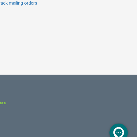
ack mailing orders
Data