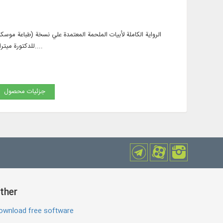
الرواية الكاملة لأبيات الملحمة المعتمدة علي نسخة (طباعة موسكو
للدكتورة ميترا مهرآبادي. - الملحمة بالنثر: إقبال يغمائي. - ترجمة و شرح بالإنجليزية: لروبين لوي ، و بصوت السيدة ورجي و....
جزئیات محصول
ther
ownload free software