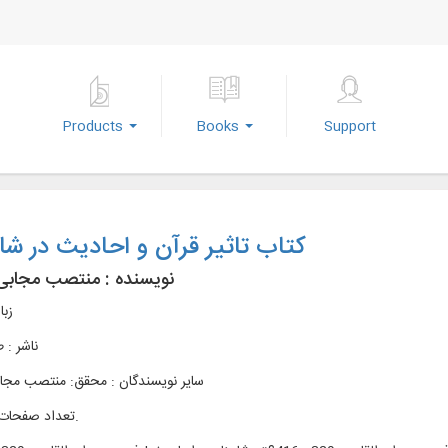
Products
Books
Support
کتاب تاثیر قرآن و احادیث در شا
نویسنده :
منتصب مجابی
زبا
ناشر :
ط
سایر نویسندگان : محقق: منتصب مج
تعداد صفحات : 798ص.