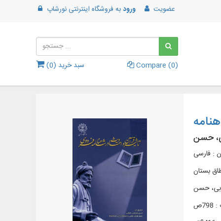
عضویت
ورود
به
فروشگاه اینترنتی نورشاپ
)
0
Compare (
سبد خرید (
0
)
هنامه
، حسن
ن : فارسی
اق بستان
ابی، حسن