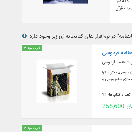
شعر فارسی - قرن 4ق. - تاریخ و نقد | فردوسی، ابو القاسم، 329 - 416؟ق. شاهنامه - احادیث | فردوسی، ابو القاسم، 329 - 416؟ق.
قابل دانلود
نامه فردوسی
ای شاهنامه فردوسی
 پارسی: دکتر میترا
تعداد کتاب‌ها: 12
تومان
قابل دانلود