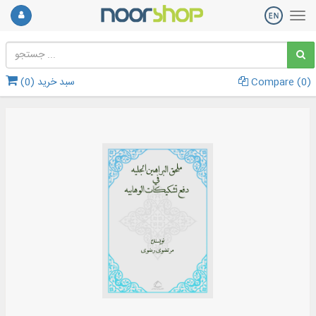
)
0
Compare (
سبد خرید (
0
)