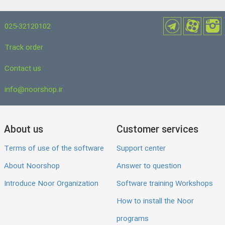
025-32120102
Track order
Contact us
info@noorshop.ir
About us
Customer services
Terms of use of the software
Support center
About Noorshop
Answer to question
Introduce Noor Organization
Software training Workshops
How to install the Noor
programs