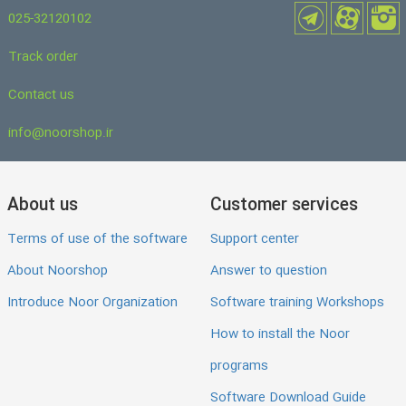
025-32120102
Track order
Contact us
info@noorshop.ir
About us
Customer services
Terms of use of the software
Support center
About Noorshop
Answer to question
Introduce Noor Organization
Software training Workshops
How to install the Noor
programs
Software Download Guide