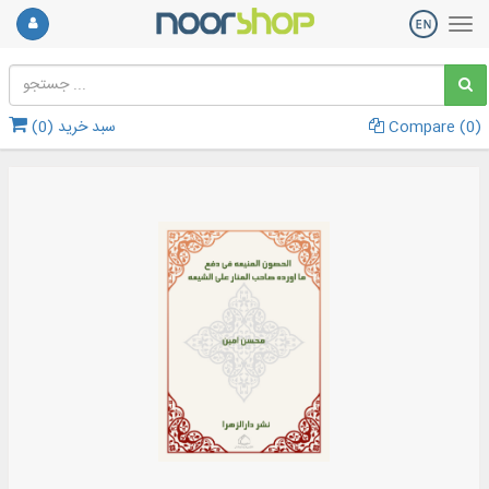
)
0
Compare (
سبد خرید (
0
)