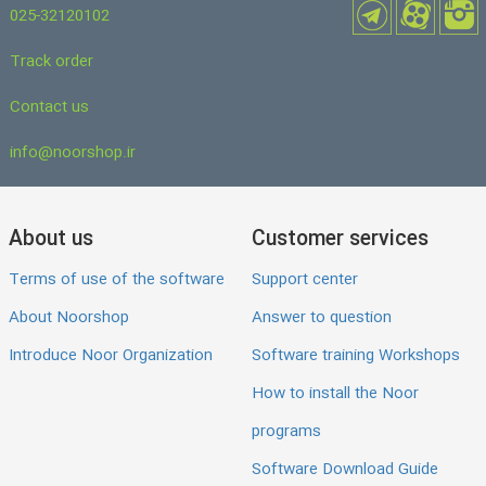
025-32120102
Track order
Contact us
info@noorshop.ir
About us
Customer services
Terms of use of the software
Support center
About Noorshop
Answer to question
Introduce Noor Organization
Software training Workshops
How to install the Noor
programs
Software Download Guide