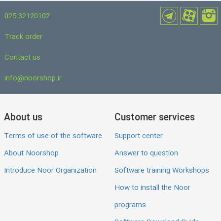
025-32120102
Track order
Contact us
info@noorshop.ir
About us
Customer services
Terms of use of the software
Support center
About Noorshop
Answer to question
Introduce Noor Organization
Software training Workshops
How to install the Noor
programs