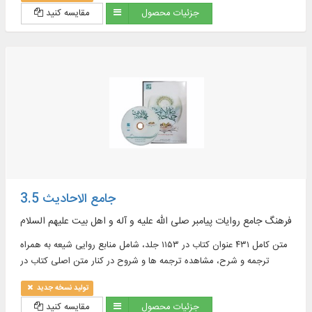
جزئیات محصول
مقایسه کنید
التركيبي، الأنموذج و الجذور)، الوصول إلي تفسير الآيات في مجال الأحاديث
المعروضة، عرض معلومات قيمة حول الكتب، والمؤلفين، ومعرفة نسخ
نصوص البرنامج، تخزين المجالات التي تم تعريفها من قبل المستخدم في
مجال العرض ، البحث و الآيات في الكتب، النص الكامل لـ ۱۰ دورات قواميس
ومعاجم اللغة باللغتين العربية و الفارسية في ۶۲ مجلداً بقابليات البحث
جامع الاحادیث 3.5
فرهنگ جامع روایات پیامبر صلی الله علیه و آله و اهل بیت علیهم السلام
متن کامل ۴۳۱ عنوان کتاب در ۱۱۵۳ جلد، شامل منابع روایی شیعه به همراه
ترجمه و شرح، مشاهده ترجمه ها و شروح در کنار متن اصلی کتاب در
موضوعات : اخلاق، ادعیه، تاریخ، تفسیر و ...
تولید نسخه جدید
جزئیات محصول
مقایسه کنید