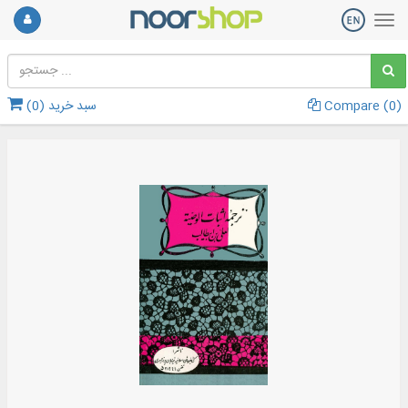
)
0
Compare (
سبد خرید (
0
)