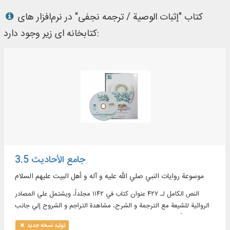
کتاب "إثبات الوصية / ترجمه نجفی" در نرم‌افزار های
کتابخانه ای زیر وجود دارد:
جامع الأحاديث 3.5
موسوعة روايات النبي صلي الله عليه و آله و أهل البيت عليهم السلام
النص الكامل لـ ۴۲۷ عنوان كتاب في ۱۱۴۲ مجلداً، ويشتمل علي المصادر
الروائية للشيعة مع الترجمة و الشرح، مشاهدة التراجم و الشروح إلي جانب
النص الأصلي للكتاب، البحث عن طريق جذور الكلمات، البحث المبسط و
تولید نسخه جدید
المتطور في نصوص البرنامج، تبسيط محيط البحث (عرض البحث المتزامن و