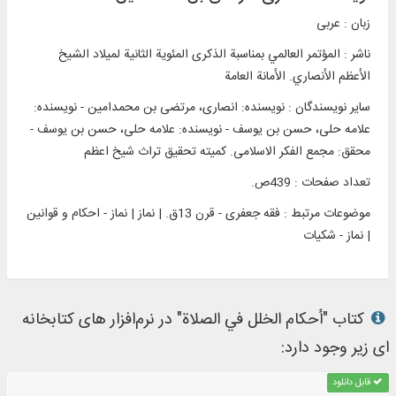
زبان : عربی
ناشر :
المؤتمر العالمي بمناسبة الذکری المئوية الثانية لميلاد الشيخ
الأعظم الأنصاري. الأمانة العامة
سایر نویسندگان : نویسنده: انصاری، مرتضی بن محمدامین - نویسنده:
علامه حلی، حسن بن یوسف - نویسنده: علامه حلی، حسن بن یوسف -
محقق: مجمع الفکر الاسلامی. کمیته تحقیق تراث شیخ اعظم
تعداد صفحات : 439ص.
موضوعات مرتبط :
فقه جعفری - قرن 13ق. | نماز | نماز - احکام و قوانین
| نماز - شکیات
کتاب "أحکام الخلل في الصلاة" در نرم‌افزار های کتابخانه
ای زیر وجود دارد:
قابل دانلود