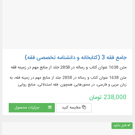
جامع فقه 3 (کتابخانه و دانشنامه تخصصی فقه)
متن 1638 عنوان کتاب و رساله در 2858 جلد از منابع مهم در زمينه فقه
متن 1638 عنوان کتاب و رساله در 2858 جلد از منابع مهم در زمينه فقه، به
زبان عربی و فارسی، در محورهایی همچون: فقه استدلالی، منابع روایی
فقهی، ادعیه و زیارات، استفتائات و رساله‌های عملیه، مناسک حج و مسائل
238,000 تومان
مستحدثه، فقه مقارن ...
مقایسه کنید
جزئیات محصول
قابل دانلود