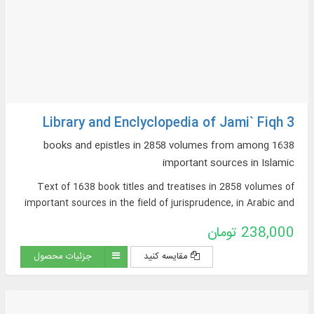
Library and Enclyclopedia of Jami` Fiqh 3
1638 books and epistles in 2858 volumes from among
important sources in Islamic
Text of 1638 book titles and treatises in 2858 volumes of
important sources in the field of jurisprudence, in Arabic and
Persian, on topics such as: argumentative jurisprudence,
238,000 تومان
narrative sources of jurisprudence, supplications and
pilgrimages, practical inquiries and treatises, Hajj rituals and
مقایسه کنید
جزئیات محصول
newly introduced issues, contemporary jurisprudence...