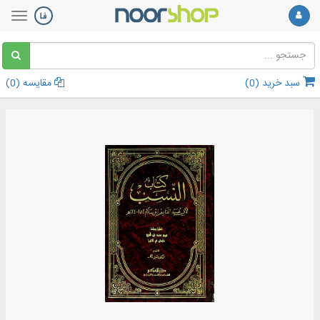
سبد خرید (
0
)
مقایسه (
0
)