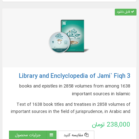
قابل دانلود
Library and Enclyclopedia of Jami` Fiqh 3
1638 books and epistles in 2858 volumes from among
important sources in Islamic
Text of 1638 book titles and treatises in 2858 volumes of
important sources in the field of jurisprudence, in Arabic and
Persian, on topics such as: argumentative jurisprudence,
238,000 تومان
narrative sources of jurisprudence, supplications and
pilgrimages, practical inquiries and treatises, Hajj rituals and
مقایسه کنید
جزئیات محصول