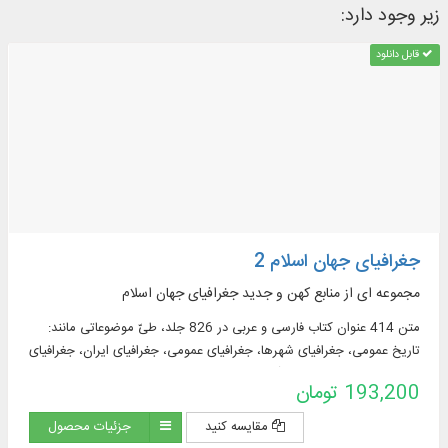
زیر وجود دارد:
قابل دانلود
جغرافیای جهان اسلام 2
مجموعه ای از منابع کهن و جدید جغرافیای جهان اسلام
متن 414 عنوان کتاب فارسی و عربی در 826 جلد، طیّ موضوعاتی مانند:
تاریخ عمومی، جغرافیای شهرها، جغرافیای عمومی، جغرافیای ایران، جغرافیای
تاریخی، جغرافیای قصص قرآن، جغرافیای کشورها، سفرنامه، شرح حال،
193,200 تومان
مزارات، مسالک، معجم جغرافیایی و ...
مقایسه کنید
جزئیات محصول