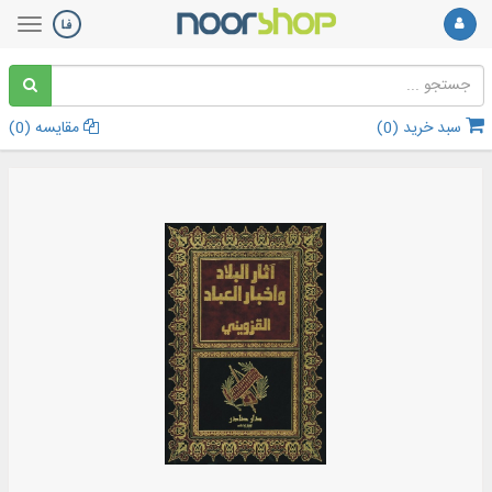
سبد خرید (
0
)
مقایسه (
0
)