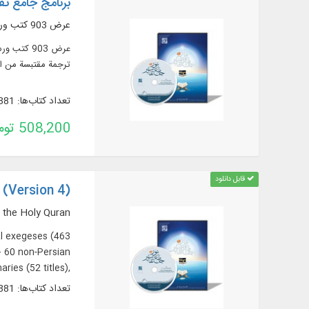
برنامج جامع تفاس
عرض 903 كتب ورسائل في 3577 جزءًا من المصادر القرآنية المهمة
ترجمة مقتبسة من التفاسير + 60 ترجمة أجنبية في قسم الموسوعة)، مصادر تفسير القرآن وعلومه (319 عنوانا)، المع
تعداد کتاب‌ها: 881
508,200 تومان
قابل دانلود
 (Version 4)
 the Holy Quran
al exegeses (463
 + 60 non-Persian
ries (52 titles),
tions (32 titles).
تعداد کتاب‌ها: 881