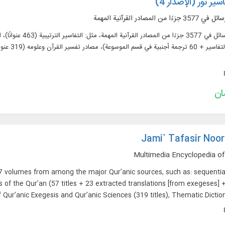
ير نور (الإصدار 4)
اجم الموضوعية (52 عنوانا)، الأسئلة القرآنية (32 عنوانا).
Jami` Tafasir Noor
Multimedia Encyclopedia of
577 volumes from among the major Qur’anic sources, such as: sequenti
ons of the Qur’an (57 titles + 23 extracted translations [from exegeses]
 Qur’anic Exegesis and Qur’anic Sciences (319 titles), Thematic Dictiona
Qur’anic Ques