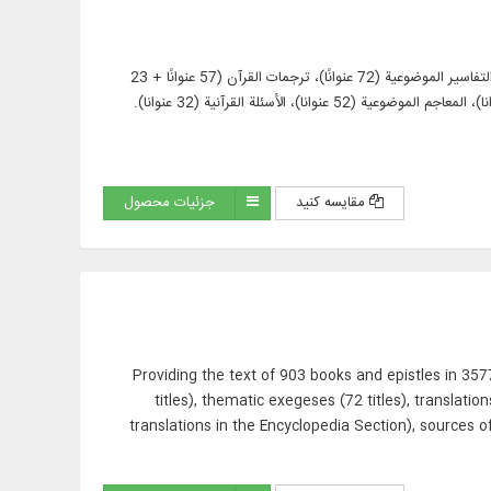
عرض 903 كتب ورسائل في 3577 جزءًا من المصادر القرآنية المهمة، مثل: التفاسير الترتيبية (463 عنوانًا)، التفاسير الموضوعية (72 عنوانًا)، ترجمات القرآن (57 عنوانًا + 23
مقایسه کنید
جزئیات محصول
Providing the text of 903 books and epistles in 3
titles), thematic exegeses (72 titles), translati
translations in the Encyclopedia Section), sources of