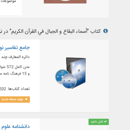
موضوعات م
کتاب "أسماء البقاع و الجبال في القرآن الکريم" در نر
جامع تفاسیر نور 
دائره المعارف چند 
و 15 فرهنگ‏ نامه معتبر قرآنى در 31 جلد و ...
تعداد کتاب‌ها: 532
تولید نسخه جدید
قابل دانلود
دانشنامه علوم قر