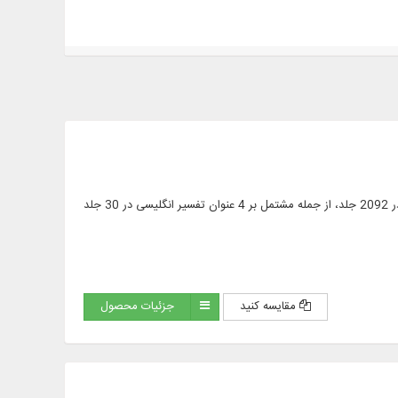
متن کامل 572 عنوان کتاب در 2413 جلد، شامل: متن کامل قرآن کریم؛ 452 عنوان تفسیر فارسی و عربی در 2092 جلد، از جمله مشتمل بر 4 عنوان تفسیر انگلیسی در 30 جلد
مقایسه کنید
جزئیات محصول