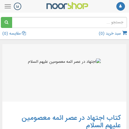
سبد خرید (
0
)
مقایسه (
0
)
کتاب اجتهاد در عصر ائمه معصومین
علیهم السلام