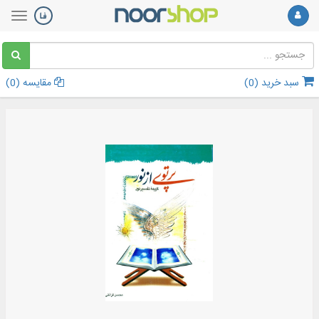
سبد خرید (
0
)
مقایسه (
0
)