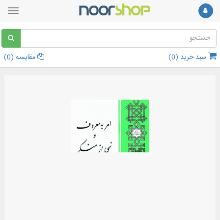
سبد خرید (
0
)
مقایسه (
0
)