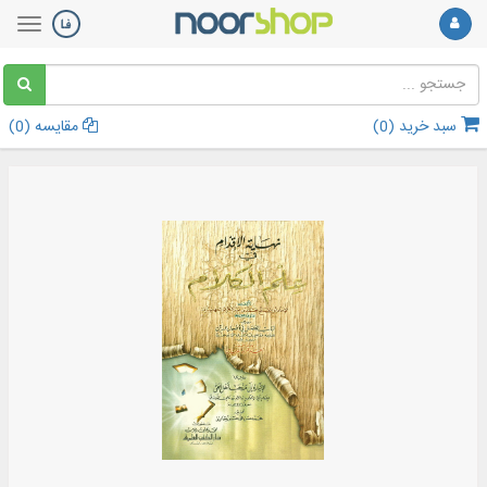
سبد خرید (
0
)
مقایسه (
0
)