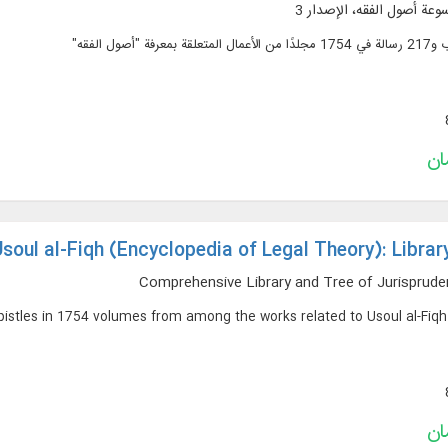
عة أصول الفقه، الإصدار 3
soul al-Fiqh (Encyclopedia of Legal Theory): Librar
Comprehensive Library and Tree of Jurispruden
Epistles in 1754 volumes from among the works related to Usoul al-Fiqh