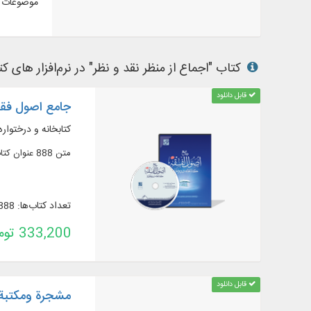
موضوعات م
کتاب "اجماع از منظر نقد و نظر" در نرم‌افزار های کت
قابل دانلود
جامع اصول فقه
کتابخانه و درختواره
متن 888 عنوان کتاب و 217 عنوان رساله در 1754 جلد از آثار مرتبط با دانش «اصول فقه»
تعداد کتاب‌ها: 888
333,200 تومان
قابل دانلود
مشجرة ومكتبة م