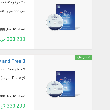
مشجرة ومكتبة موسو
نص 888 عنوان كتاب و217 رسالة في 1754 مجلدًا من الأعمال المتعلقة بمعرفة "أصول الفقه"
تعداد کتاب‌ها: 888
333,200 تومان
قابل دانلود
y and Tree 3
ce Principles 3
 (Legal Therory)
تعداد کتاب‌ها: 888
333,200 تومان