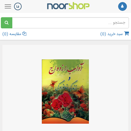
سبد خرید (
0
)
مقایسه (
0
)