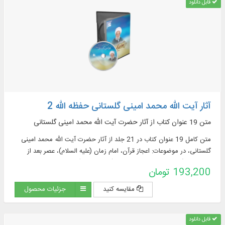
قابل دانلود
آثار آیت الله محمد امینی گلستانی حفظه الله 2
متن 19 عنوان کتاب از آثار حضرت آيت الله محمد امینی گلستانی
متن کامل 19 عنوان کتاب در 21 جلد از آثار حضرت آيت الله محمد امینی
گلستانی، در موضوعات: اعجاز قرآن، امام زمان (عليه السلام)، عصر بعد از
ظهور، پیشگویی های چهارده معصوم (عليهم السلام)، فلسفه قیام و عدم قیام
193,200 تومان
ائمه (عليهم السلام)، عقاید و ...
مقایسه کنید
جزئیات محصول
قابل دانلود