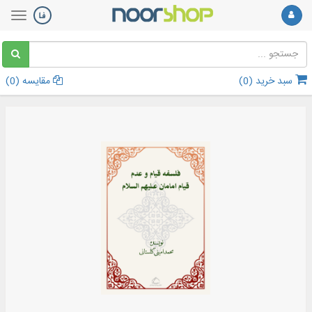
سبد خرید (
0
)
مقایسه (
0
)