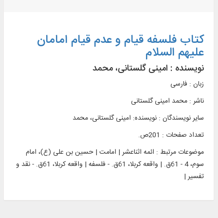
کتاب فلسفه قیام و عدم قیام امامان
علیهم السلام
نویسنده :
امینی گلستانی، محمد
زبان : فارسی
ناشر :
محمد امینی گلستانی
سایر نویسندگان : نویسنده: امینی گلستانی، محمد
تعداد صفحات : 201ص.
موضوعات مرتبط :
ائمه اثناعشر | امامت | حسین بن علی (ع)، امام
سوم، 4 - 61ق. | واقعه کربلا، 61ق. - فلسفه | واقعه کربلا، 61ق. - نقد و
تفسیر |