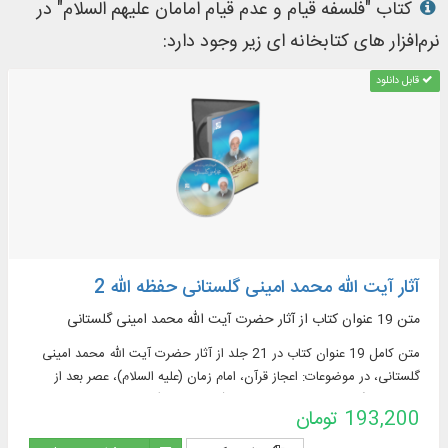
کتاب "فلسفه قیام و عدم قیام امامان علیهم السلام" در
نرم‌افزار های کتابخانه ای زیر وجود دارد:
قابل دانلود
آثار آیت الله محمد امینی گلستانی حفظه الله 2
متن 19 عنوان کتاب از آثار حضرت آيت الله محمد امینی گلستانی
متن کامل 19 عنوان کتاب در 21 جلد از آثار حضرت آيت الله محمد امینی
گلستانی، در موضوعات: اعجاز قرآن، امام زمان (عليه السلام)، عصر بعد از
ظهور، پیشگویی های چهارده معصوم (عليهم السلام)، فلسفه قیام و عدم قیام
193,200 تومان
ائمه (عليهم السلام)، عقاید و ...