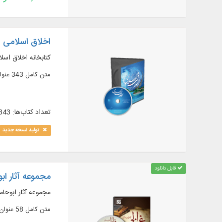
اخلاق اسلامی
كتابخانه اخلاق اسل
متن كامل 343 عنوان كتاب در 597 جلد، در موضوعات: آداب، حقوق، فضایل اخلاقی و ...
تعداد کتاب‌ها: 343
تولید نسخه جدید
قابل دانلود
مجموعه آثار ابو
مجموعه آثار ابوحام
متن کامل 58 عنوان کتاب در 124 جلد (مشتمل بر 32 رساله)، در علوم اسلامی مانند: عرفان، کلام، منطق و فلسفه، فقه و اصول فقه، سیاست مدن