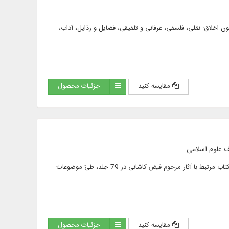
حورهایی همچون اخلاق: نقلی، فلسفی، عرفانی و تلفیقی، فضایل و رذایل، آداب،
مقایسه کنید
جزئیات محصول
متن كامل 90 عنوان كتاب در 200 جلد، شامل: 40 عنوان از آثار علامه فیض كاشانی در 89 جلد و 18عنوان كتاب مرتبط با آثار مرحوم فیض كاشانی در 79 جلد، طیّ موضوعات:
مقایسه کنید
جزئیات محصول