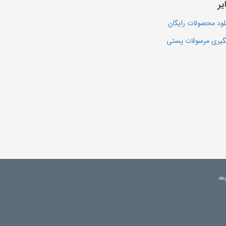
یر
لود محصولات رایگان
یری مرسولات پستی
وطه