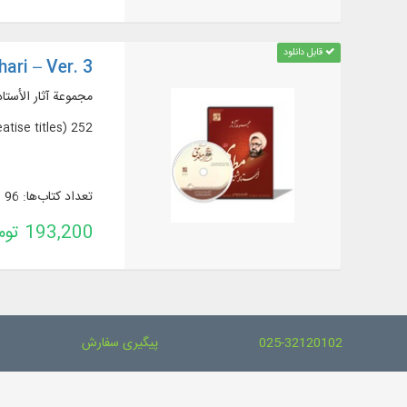
قابل دانلود
ari – Ver. 3
مجموعة آثار الأستاذ
252 book and treatise titles in 179 volumes (96 book titles and 156 treatise titles)
تعداد کتاب‌ها: 96
193,200 تومان
025-32120102
پیگیری سفارش