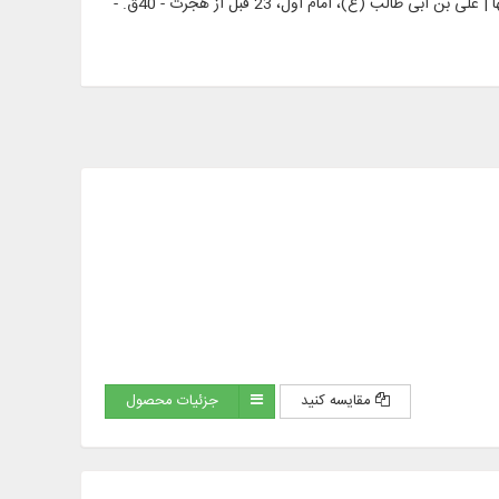
انسان (اسلام) | طباطبایی، محمد حسین، 1281 - 1360 - مقاله‏ها و خطابه‏ها | علی بن ابی طالب (ع)، امام اول، 23 قبل از هجرت - 40ق. -
مقایسه کنید
جزئیات محصول