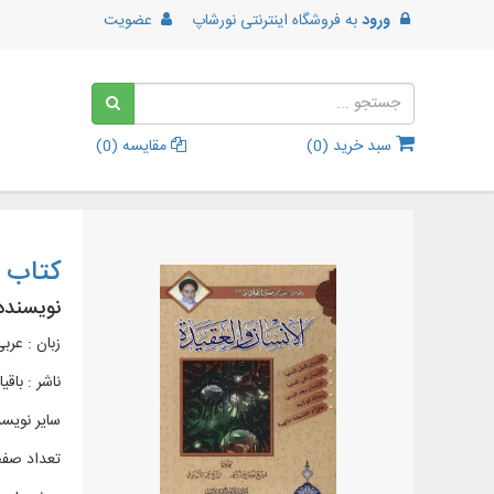
ورود
به
فروشگاه اینترنتی نورشاپ
عضویت
سبد خرید (
0
)
مقایسه (
0
)
کتاب ا
نویسنده
زبان : عرب
ناشر :
باقي
سایر نویس
تعداد صفحات 