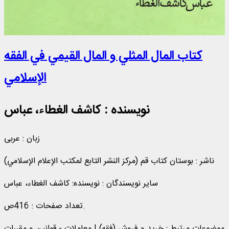
کتاب المال المثلي و المال القیمي في الفقه
الإسلامي
نویسنده :
کاشف الغطاء، عباس
زبان : عربی
ناشر :
ب‍وس‍ت‍ان‌ ک‍ت‍اب‌ ق‍م‌ (مرکز النشر التابع لم‍ک‍ت‍ب‌ الإع‍لام‌ الإس‍لامي‌‌)
سایر نویسندگان : نویسنده: کاشف الغطاء، عباس
تعداد صفحات : 416ص.
موضوعات مرتبط :
خرید و فروش (فقه) | معاملات - قوانین و مقررات