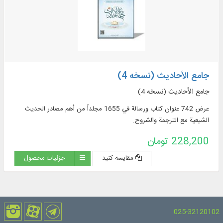
جامع الأحادیث (نسخه 4)
جامع الأحادیث (نسخه 4)
عرض 742 عنوان كتاب ورسالة في 1655 مجلداً من أهم مصادر الحديث
الشيعية مع الترجمة والشروح.
228,200 تومان
مقایسه کنید
جزئیات محصول
025-32120102