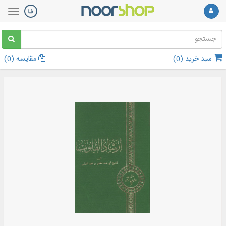
سبد خرید (
0
)
مقایسه (
0
)