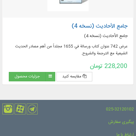
جامع الأحادیث (نسخه 4)
جامع الأحادیث (نسخه 4)
عرض 742 عنوان كتاب ورسالة في 1655 مجلداً من أهم مصادر الحديث
الشيعية مع الترجمة والشروح.
228,200 تومان
مقایسه کنید
جزئیات محصول
025-32120102
پیگیری سفارش
ارتباط با ما