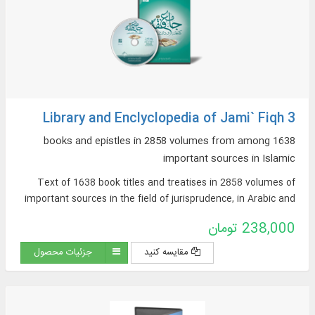
Library and Enclyclopedia of Jami` Fiqh 3
1638 books and epistles in 2858 volumes from among
important sources in Islamic
Text of 1638 book titles and treatises in 2858 volumes of
important sources in the field of jurisprudence, in Arabic and
Persian, on topics such as: argumentative jurisprudence,
238,000 تومان
narrative sources of jurisprudence, supplications and
pilgrimages, practical inquiries and treatises, Hajj rituals and
مقایسه کنید
جزئیات محصول
newly introduced issues, contemporary jurisprudence...