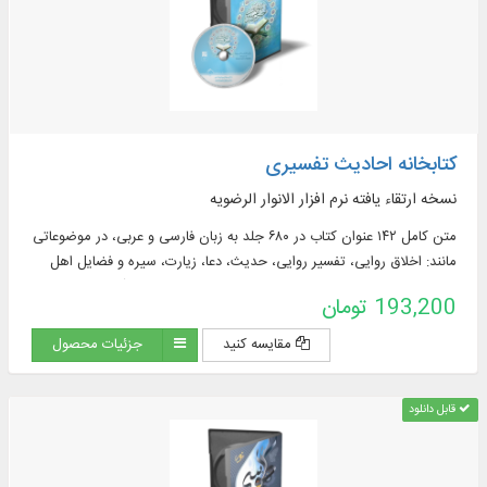
کتابخانه احادیث تفسیری
نسخه ارتقاء یافته نرم افزار الانوار الرضویه
متن کامل ۱۴۲ عنوان کتاب در ۶۸۰ جلد به زبان فارسی و عربی، در موضوعاتی
مانند: اخلاق روایی، تفسیر روایی، حدیث، دعا، زیارت، سیره و فضایل اهل
البیت علیهم السلام ، و فقه روایی، متن ۱۰ دوره لغت نامه قرآنی و عمومی به
193,200 تومان
زبان عربی و فارسی در ۶۲ جلد و ...
مقایسه کنید
جزئیات محصول
قابل دانلود