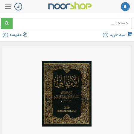
سبد خرید (
0
)
مقایسه (
0
)