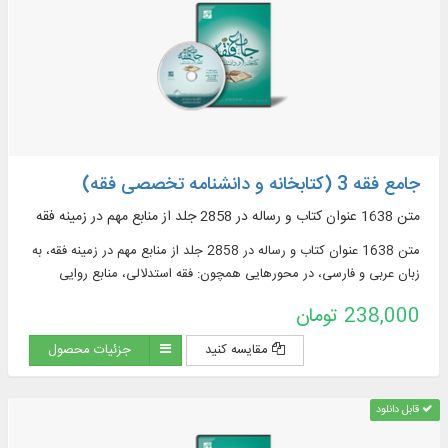
ومعاجم اللغة باللغتين العربية و الفارسية في ۶۲ مجلداً بقابليات البحث
جامع فقه 3 (کتابخانه و دانشنامه تخصصی فقه)
متن 1638 عنوان کتاب و رساله در 2858 جلد از منابع مهم در زمينه فقه
متن 1638 عنوان کتاب و رساله در 2858 جلد از منابع مهم در زمينه فقه، به
زبان عربی و فارسی، در محورهایی همچون: فقه استدلالی، منابع روایی
فقهی، ادعیه و زیارات، استفتائات و رساله‌های عملیه، مناسک حج و مسائل
238,000 تومان
مستحدثه، فقه مقارن ...
مقایسه کنید
جزئیات محصول
قابل دانلود