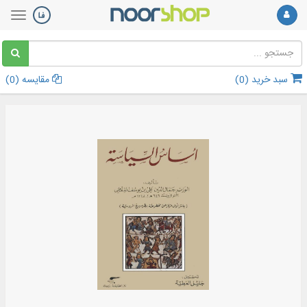
سبد خرید (
0
)
مقایسه (
0
)