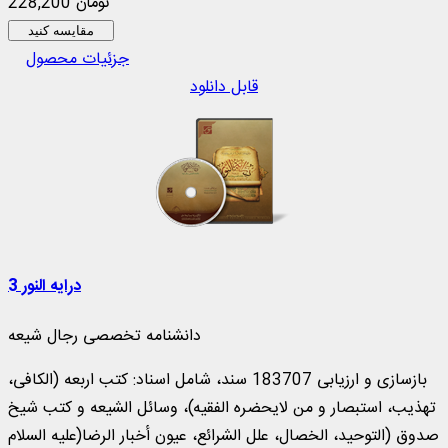
228,200 تومان
مقایسه کنید
جزئیات محصول
قابل دانلود
درایه النور 3
دانشنامه تخصصی رجال شیعه
بازسازی و ارزیابی 183707 سند، شامل اسناد: کتب اربعه (الکافی،
تهذیب، استبصار و من لایحضره الفقیه)، وسائل الشیعه و کتب شیخ
صدوق (التوحید، الخصال، علل الشرائع، عیون أخبار الرضا(علیه السلام