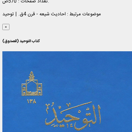
تعداد صفحات : 570ص.
موضوعات مرتبط :
احادیث شیعه - قرن 4ق. | توحید
×
کتاب التوحيد (للصدوق)