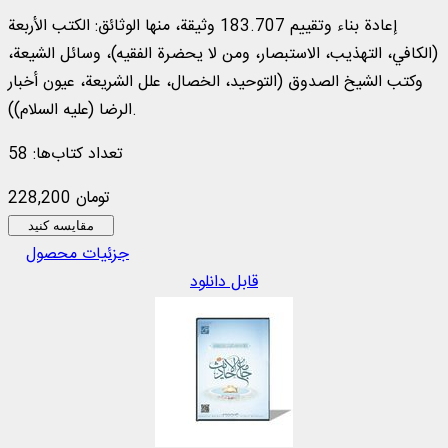
إعادة بناء وتقييم 183.707 وثيقة، منها الوثائق: الكتب الأربعة
(الكافي، التهذيب، الاستبصار، ومن لا يحضرة الفقيه)، وسائل الشيعة،
وكتب الشيخ الصدوق (التوحيد، الخصال، علل الشريعة، عيون أخبار
الرضا (عليه السلام)).
تعداد کتاب‌ها: 58
228,200 تومان
مقایسه کنید
جزئیات محصول
قابل دانلود