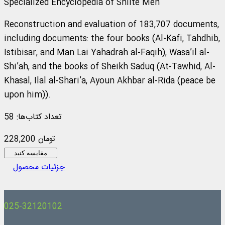
Specialized Encyclopedia of Shiite Men
Reconstruction and evaluation of 183,707 documents,
including documents: the four books (Al-Kafi, Tahdhib,
Istibisar, and Man Lai Yahadrah al-Faqih), Wasa’il al-
Shi’ah, and the books of Sheikh Saduq (At-Tawhid, Al-
Khasal, Ilal al-Shari’a, Ayoun Akhbar al-Rida (peace be
upon him)).
تعداد کتاب‌ها: 58
228,200 تومان
مقایسه کنید
جزئیات محصول
025-32120102