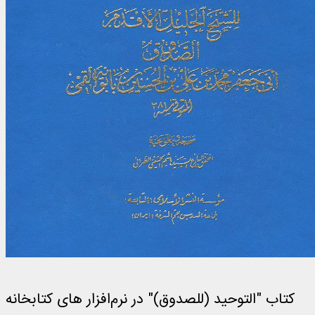
کتاب "التوحيد (للصدوق)" در نرم‌افزار های کتابخانه