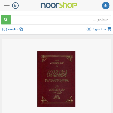
سبد خرید (
0
)
مقایسه (
0
)