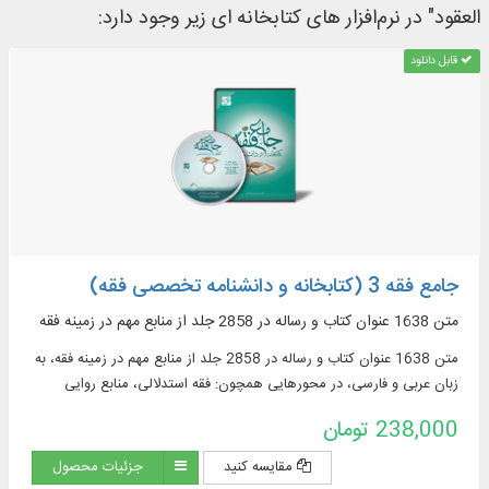
العقود" در نرم‌افزار های کتابخانه ای زیر وجود دارد:
قابل دانلود
جامع فقه 3 (کتابخانه و دانشنامه تخصصی فقه)
متن 1638 عنوان کتاب و رساله در 2858 جلد از منابع مهم در زمينه فقه
متن 1638 عنوان کتاب و رساله در 2858 جلد از منابع مهم در زمينه فقه، به
زبان عربی و فارسی، در محورهایی همچون: فقه استدلالی، منابع روایی
فقهی، ادعیه و زیارات، استفتائات و رساله‌های عملیه، مناسک حج و مسائل
238,000 تومان
مستحدثه، فقه مقارن ...
مقایسه کنید
جزئیات محصول