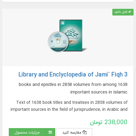
قابل دانلود
Library and Enclyclopedia of Jami` Fiqh 3
1638 books and epistles in 2858 volumes from among
important sources in Islamic
Text of 1638 book titles and treatises in 2858 volumes of
important sources in the field of jurisprudence, in Arabic and
Persian, on topics such as: argumentative jurisprudence,
238,000 تومان
narrative sources of jurisprudence, supplications and
pilgrimages, practical inquiries and treatises, Hajj rituals and
مقایسه کنید
جزئیات محصول