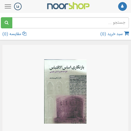
سبد خرید (
0
)
مقایسه (
0
)