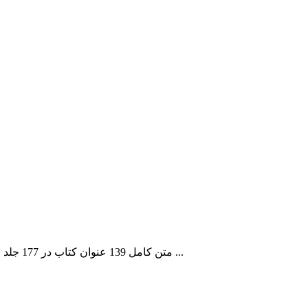
متن کامل 139 عنوان کتاب در 177 جلد از آثار کتابخانه آستان قدس حسینی عراق به زبان عربی، در موضوعات: علوم قرآن، علوم حدیث، عقاید، اخلاق، معارف اسلامی، اهل‌بیت(ع) ...