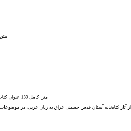
متن کامل 86 عنوان کتاب در
متن کامل 139 عنوان کتاب در 177 جلد از آثار کتابخانه آستان قدس حسینی عراق به زبان عربی