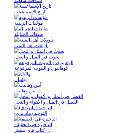
شناخت سلفیه
تاریخ الإسماعیلیة
مؤلفات الزیدیة
طبقات الحنابلة
تأویلات أهل السنة
بحوث في الملل و النحل
الوهابیون و البیوت المرفوعة
بهائیان
آیین وهابیت
الفصل في الملل و الأهواء و النحل
التوحید (ماتریدی)
الذخیرة في الحقیقة
کتاب های بیشتر ...