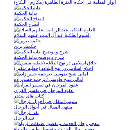
أنوار الفقاهة في أحکام العترة الطاهرة (مکارم - النکاح)
بدایة الحکمة
ایضاح الحکمة
العلوم الفلکیة عند آل البیت علیهم السلام
حکمت برین
شرح و توضیح بدایة الحکمة
اخلاق اسلامی در نهج البلاغه (خطبه متقین)
امالی شیخ طوسی / ترجمه حسن‌زاده
عقود المرجان في تفسیر القرآن
کتاب های بیشتر ...
منتهی المقال في أحوال الرجال
نقد الرجال
معجم رجال الحدیث و تفصیل طبقات الرواة