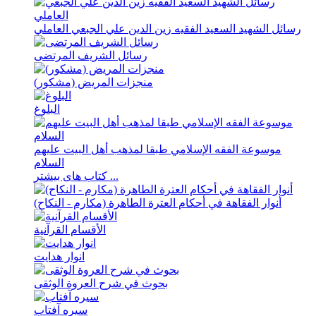
رسائل الشهید السعید الفقیه زین الدین علي الجبعي العاملي
رسائل الشریف المرتضی
منجزات المریض (مشکور)
البلوغ
موسوعة الفقه الإسلامي طبقا لمذهب أهل البیت علیهم
السلام
کتاب های بیشتر ...
أنوار الفقاهة في أحکام العترة الطاهرة (مکارم - النکاح)
الأقسام القرآنية
انوار هدايت
بحوث في شرح العروة الوثقی
سيره آفتاب