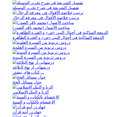
تفصیل الشریعة في شرح تحریر الوسیلة
ترتيب خلاصة الأقوال في معرفة الرجال
مباحث الأصول (محمد باقر الصدر)
الدمعة الساکبة في أحوال النبي «ص» و العترة الطاهرة
دروس تربویة من السیرة العلویة
دروس تربویة من السیرة النبویة
درسهايی از نهج ‌البلاغه
کتاب های بیشتر ...
حول مسائل الحج
الربا و البنک الإسلامي
الاعتصام بالکتاب و السنة
جهاد در آینه قرآن