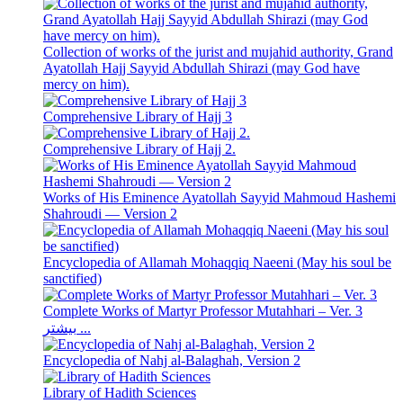
Collection of works of the jurist and mujahid authority, Grand
Ayatollah Hajj Sayyid Abdullah Shirazi (may God have
mercy on him).
Comprehensive Library of Hajj 3
Comprehensive Library of Hajj 2.
Works of His Eminence Ayatollah Sayyid Mahmoud Hashemi
Shahroudi — Version 2
Encyclopedia of Allamah Mohaqqiq Naeeni (May his soul be
sanctified)
Complete Works of Martyr Professor Mutahhari – Ver. 3
بیشتر ...
Encyclopedia of Nahj al-Balaghah, Version 2
Library of Hadith Sciences