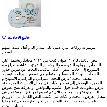
جامع الأحاديث 3.5
موسوعة روايات النبي صلي الله عليه و آله و أهل البيت عليهم
السلام
النص الكامل لـ ۴۲۷ عنوان كتاب في ۱۱۴۲ مجلداً، ويشتمل علي
المصادر الروائية للشيعة مع الترجمة و الشرح، مشاهدة التراجم و
الشروح إلي جانب النص الأصلي للكتاب، البحث عن طريق جذور
الكلمات، البحث المبسط و المتطور في نصوص البرنامج، تبسيط
محيط البحث (عرض البحث المتزامن و التركيبي، الأنموذج و
الجذور)، الوصول إلي تفسير الآيات في مجال الأحاديث المعروضة،
عرض معلومات قيمة حول الكتب، والمؤلفين، ومعرفة نسخ نصوص
البرنامج، تخزين المجالات التي تم تعريفها من قبل المستخدم في
مجال العرض ، البحث و الآيات في الكتب، النص الكامل لـ ۱۰ دورات
قواميس ومعاجم اللغة باللغتين العربية و الفارسية في ۶۲ مجلداً
بقابليات البحث