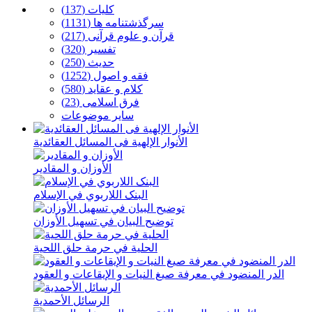
كلیات (137)
سرگذشتنامه ها (1131)
قرآن و علوم قرآنی (217)
تفسیر (320)
حدیث (250)
فقه و اصول (1252)
كلام و عقاید (580)
فرق اسلامی (23)
سایر موضوعات
الأنوار الإلهیة فی المسائل العقائدیة
الأوزان و المقادیر
البنک اللاربوي في الإسلام
توضیح البیان في تسهیل الأوزان
الحلیة في حرمة حلق اللحیة
الدر المنضود في معرفة صیغ النیات و الإیقاعات و العقود
الرسائل الأحمدیة