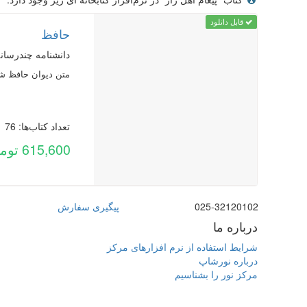
کتاب "پیغام اهل راز" در نرم‌افزار کتابخانه ای زیر وجود دارد:
قابل دانلود
حافظ
دانشنامه چندرسان
متن دیوان حافظ شیرازی به همراه پخش صوتی ابیا
تعداد کتاب‌ها: 76
615,600 تومان
025-32120102
پیگیری سفارش
درباره ما
شرایط استفاده از نرم افزارهای مرکز
درباره نورشاپ
مرکز نور را بشناسیم