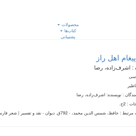
محصولات
کتاب‌ها
پشتیبانی
یغام اهل راز
 :
اشرف‌زاده، رضا
رسی
طير
ندگان : نویسنده: اشرف‌زاده، رضا
 : 2ج.
مرتبط :
حافظ، شمس الدین محمد، - 792ق. دیوان - نقد و تفسیر | شعر فارسی - قرن 8ق. - تاریخ و نقد