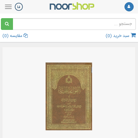
سبد خرید (
0
)
مقایسه (
0
)