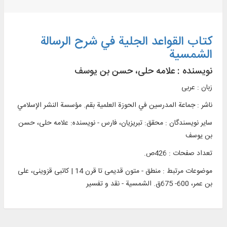
کتاب القواعد الجلیة في شرح الرسالة
الشمسیة
نویسنده :
علامه حلی، حسن بن یوسف
زبان : عربی
ناشر :
جماعة المدرسين في الحوزة العلمیة بقم. مؤسسة النشر الإسلامي
سایر نویسندگان : محقق: تبریزیان، فارس - نویسنده: علامه حلی، حسن
بن یوسف
تعداد صفحات : 426ص.
موضوعات مرتبط :
منطق - متون قدیمی تا قرن 14 | کاتبی قزوینی، علی
بن عمر، 600- 675ق. الشمسیة - نقد و تفسیر