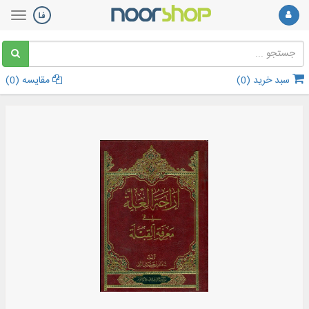
سبد خرید (
0
)
مقایسه (
0
)