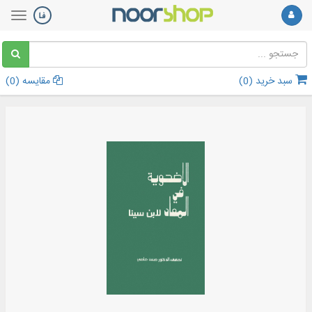
سبد خرید (
0
)
مقایسه (
0
)