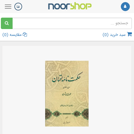
سبد خرید (
0
)
مقایسه (
0
)