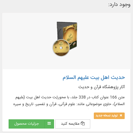
وجود دارد:
حدیث اهل بیت علیهم السلام
آثار پژوهشگاه قرآن و حدیث
متن 166 عنوان کتاب در 338 جلد، با محوریّت حدیث اهل بیت (علیهم
السلام)، حاوی موضوعاتی مانند: علوم قرآنی، قرآن و تفسیر، تاریخ و سیره
معصومان (علیهم السلام)، کلام و ...
تولید نسخه جدید
مقایسه کنید
جزئیات محصول