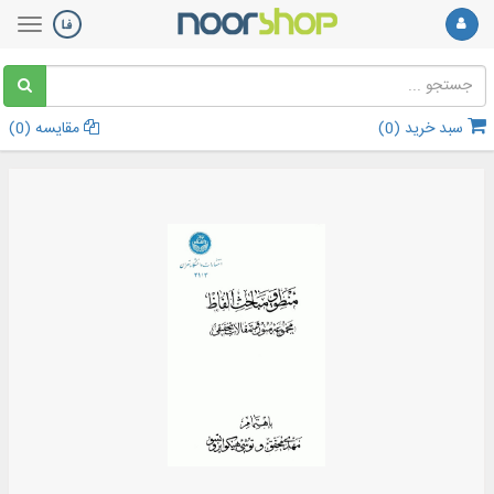
سبد خرید (
0
)
مقایسه (
0
)