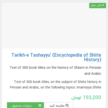
قابل دانلود
Tarikh-e Tashayyu' (Encyclopedia of Shiite
History)
Text of 300 book titles on the history of Shiism in Persian
and Arabic
Text of 300 book titles, on the subject of Shiite history in
Persian and Arabic, on the following topics: Imamiyya Shiite
beliefs, Shiite sects, Shiite tribes and families, Shiite
193,200 تومان
movements and uprisings, Shiite states, Shiite culture and
civilization, geographical distribution of Shiites, etc.
مقایسه کنید
جزئیات محصول