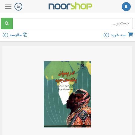
سبد خرید (
0
)
مقایسه (
0
)