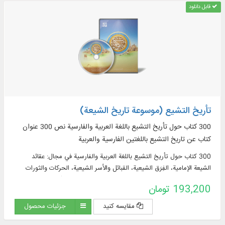
قابل دانلود
تأريخ التشيع (موسوعة تاريخ الشيعة)
300 کتاب حول تأريخ التشيع باللغة العربية والفارسية نص 300 عنوان
كتاب عن تاريخ التشيع باللغتين الفارسية والعربية
300 کتاب حول تأريخ التشيع باللغة العربية والفارسية في مجال: عقائد
الشیعة الإمامية، الفِرَق الشيعية، القبائل والأسر الشيعية، الحركات والثورات
الشيعية، الحكومات الشيعية، الثقافة والحضارة الشيعية، تشتّت جغرافيا
193,200 تومان
الشيعة و...
مقایسه کنید
جزئیات محصول