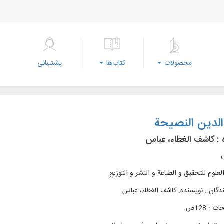
محصولات
کتاب‌ها
پشتیبانی
لدین النصیحة
 :
کاشف الغطاء، عباس
ی
العلوم للتحقیق و الطباعة و النشر و التوزیع
دگان : نویسنده: کاشف الغطاء، عباس
: 128ص.