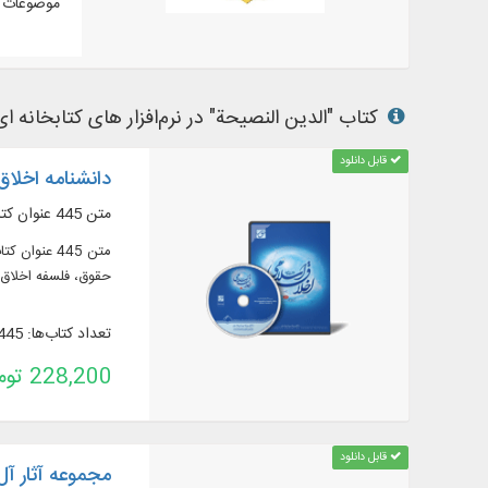
موضوعات م
کتاب "الدین النصیحة" در نرم‌افزار های کتابخانه ای
قابل دانلود
دانشنامه اخلاق 
متن 445 عنوان کتاب در 765 جلد از منابع مهم در زمينه اخلاق، به زبان عربی و فارسی
حقوق، فلسفه اخلاق و
تعداد کتاب‌ها: 445
228,200 تومان
قابل دانلود
مجموعه آثار آل