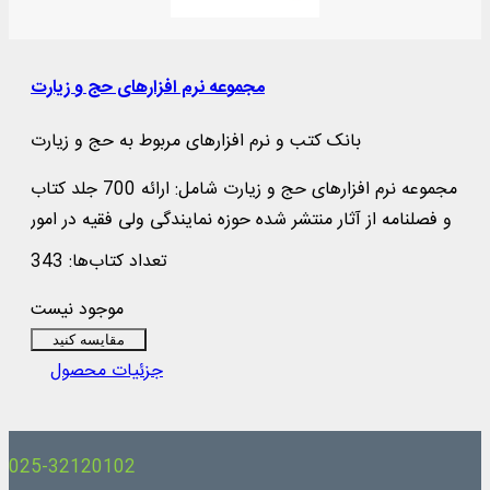
مجموعه نرم افزارهای حج و زیارت
بانک کتب و نرم افزارهای مربوط به حج و زیارت
مجموعه نرم افزارهای حج و زیارت شامل: ارائه 700 جلد کتاب
و فصلنامه از آثار منتشر شده حوزه نمایندگی ولی فقیه در امور
حج و زیارت به همراه متن کتاب الحج برگرفته از 262 عنوان
تعداد کتاب‌ها: 343
کتاب فقهی و حدیثی شیعه، ارائه 111 عنوان کتاب و مقاله در
موجود نیست
زمینه احکام و مناسک حج و ...
مقایسه کنید
جزئیات محصول
025-32120102