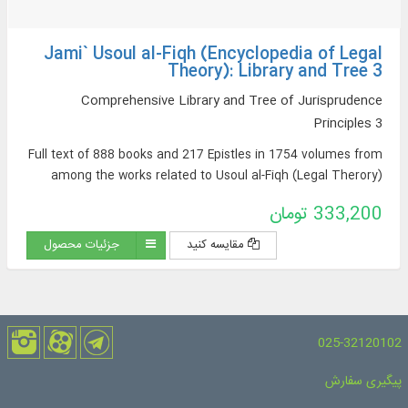
Jami` Usoul al-Fiqh (Encyclopedia of Legal
Theory): Library and Tree 3
Comprehensive Library and Tree of Jurisprudence
Principles 3
Full text of 888 books and 217 Epistles in 1754 volumes from
among the works related to Usoul al-Fiqh (Legal Therory)
333,200 تومان
مقایسه کنید
جزئیات محصول
025-32120102
پیگیری سفارش