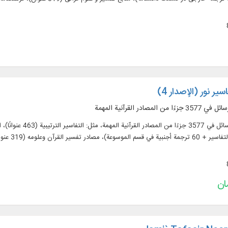
ير نور (الإصدار 4)
اجم الموضوعية (52 عنوانا)، الأسئلة القرآنية (32 عنوانا).