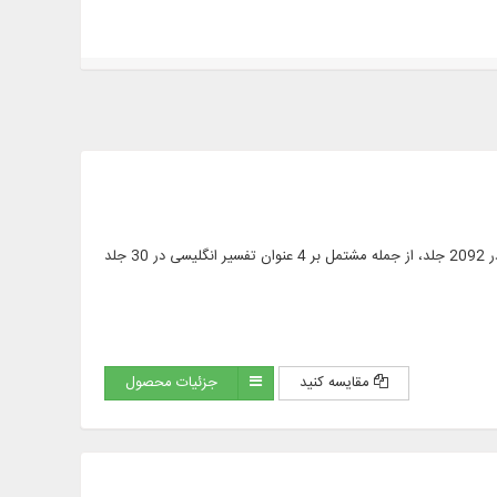
متن کامل 572 عنوان کتاب در 2413 جلد، شامل: متن کامل قرآن کریم؛ 452 عنوان تفسیر فارسی و عربی در 2092 جلد، از جمله مشتمل بر 4 عنوان تفسیر انگلیسی در 30 جلد
مقایسه کنید
جزئیات محصول