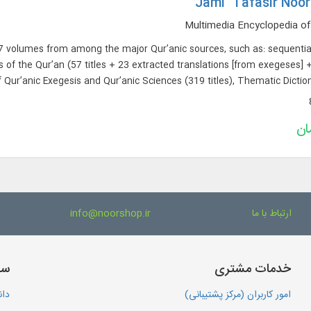
Jami` Tafasir Noor
Multimedia Encyclopedia of
577 volumes from among the major Qur’anic sources, such as: sequenti
ons of the Qur’an (57 titles + 23 extracted translations [from exegeses]
 Qur’anic Exegesis and Qur’anic Sciences (319 titles), Thematic Dictiona
Qur’anic Ques
ارتباط با ما
info@noorshop.ir
خدمات مشتری
سا
امور کاربران (مرکز پشتیبانی)
دان