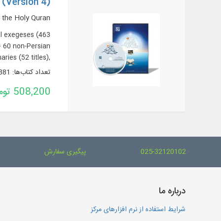
 (Version 4)
 the Holy Quran
al exegeses (463
 + 60 non-Persian
ries (52 titles),
tions (32 titles).
تعداد کتاب‌ها: 881
508,200 تومان
025-32120102
پیگیری سفارش
درباره ما
شرایط استفاده از نرم افزارهای مرکز