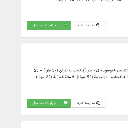
مقایسه کنید
جزئیات محصول
عرض 903 كتب ورسائل في 3577 جزءًا من المصادر القرآنية المهمة، مثل: التفاسير الترتيبية (463 عنوانًا)، التفاسير الموضوعية (72 عنوانًا)، ترجمات القرآن (57 عنوانًا + 23
مقایسه کنید
جزئیات محصول