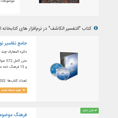
موضوعات م
کتاب "التفسير الکاشف" در نرم‌افزار های کتابخانه ا
جامع تفاسیر نور 
دائره المعارف چند 
و 15 فرهنگ‏ نامه معتبر قرآنى در 31 جلد و ...
تعداد کتاب‌ها: 532
تولید نسخه جدید
قابل دانلود
فرهنگ موضوعی