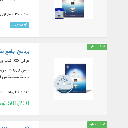
تعداد کتاب‌ها: 879
بزودی ...
قابل دانلود
برنامج جامع تفاس
عرض 903 كتب ورسائل في 3577 جزءًا من المصادر القرآنية المهمة
ترجمة مقتبسة من التفاسير + 60 ترجمة أجنبية في قسم الموسوعة)، مصادر تفسير القرآن وعلومه (319 عنوانا)، المع
تعداد کتاب‌ها: 881
508,200 تومان
قابل دانلود