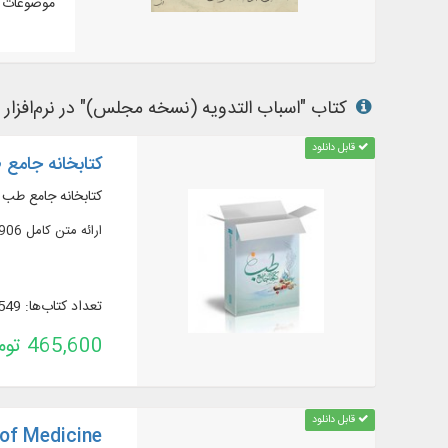
موضوعات م
کتاب "اسباب التدویه (نسخه مجلس)" در نرم‌افزار ه
قابل دانلود
کتابخانه جامع طب
کتابخانه جامع طب 
ارائه متن کامل 906 عنوان کتاب و رساله طبّی در 1200 جزء، به زبان: فارسی، عربی، اردو و انگلیسی
تعداد کتاب‌ها: 549
465,600 تومان
قابل دانلود
 of Medicine