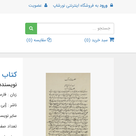
ورود
به
فروشگاه اینترنتی نورشاپ
عضویت
سبد خرید (
0
)
مقایسه (
0
)
کتاب 
نویسنده
زبان : فار
ناشر :
[بی‌ 
سایر نویسن
تعداد صفح