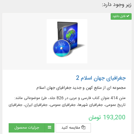
زیر وجود دارد:
قابل دانلود
جغرافیای جهان اسلام 2
مجموعه ای از منابع کهن و جدید جغرافیای جهان اسلام
متن 414 عنوان کتاب فارسی و عربی در 826 جلد، طیّ موضوعاتی مانند:
تاریخ عمومی، جغرافیای شهرها، جغرافیای عمومی، جغرافیای ایران، جغرافیای
تاریخی، جغرافیای قصص قرآن، جغرافیای کشورها، سفرنامه، شرح حال،
193,200 تومان
مزارات، مسالک، معجم جغرافیایی و ...
مقایسه کنید
جزئیات محصول