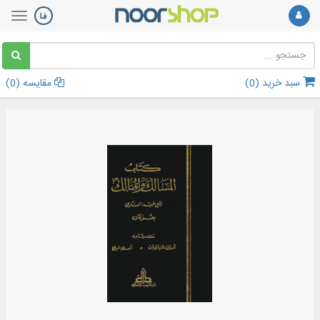
سبد خرید (
0
)
مقایسه (
0
)