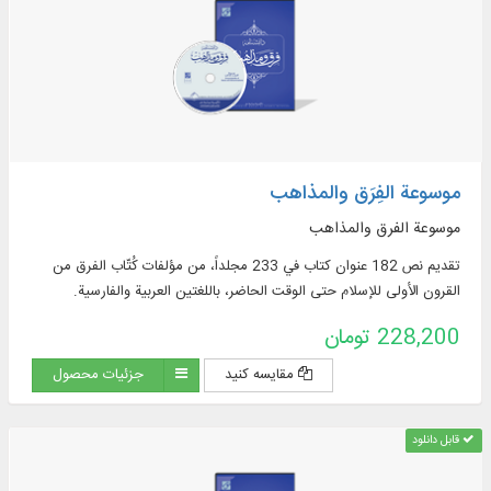
موسوعة الفِرَق والمذاهب
موسوعة الفرق والمذاهب
تقديم نص 182 عنوان كتاب في 233 مجلداً، من مؤلفات كُتّاب الفرق من
القرون الأولى للإسلام حتى الوقت الحاضر، باللغتين العربية والفارسية.
228,200 تومان
مقایسه کنید
جزئیات محصول
قابل دانلود