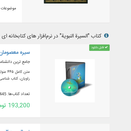
موضوعات م
کتاب "السیرة النبویة" در نرم‌افزار های کتابخانه ای 
قابل دانلود
سیره معصومان 
جامع ترین دانشنامه
راویان، کتاب شناسی 
تعداد کتاب‌ها: 445
193,200 تومان