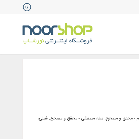
اهیم - محقق و مصحح: سقا، مصطفی - محقق و مصحح: شبلی،