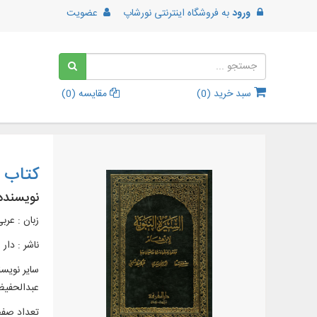
ورود
به
فروشگاه اینترنتی نورشاپ
عضویت
سبد خرید (
0
)
مقایسه (
0
)
کتاب ا
نویسنده
زبان : عرب
ناشر :
دار 
سایر نویس
عبدالحفیظ
تعداد صفحات