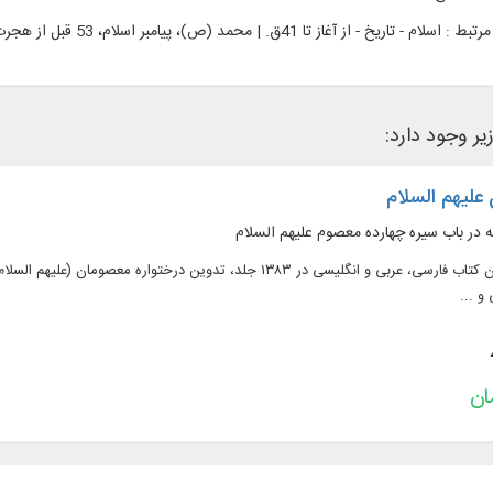
رتبط :
اسلام - تاریخ - از آغاز تا 41ق. | محمد (ص)، پیامبر اسلام، 53 قبل از هجرت - 11ق. -- سرگذشتنامه
زیر وجود دارد:
علیهم السلام
 در باب سیره چهارده معصوم علیهم السلام
متن کامل ۴۴۵ عنوان کتاب فارسی، عربی و انگلیسی در ۱۳۸۳ جلد، تدوی
و ...