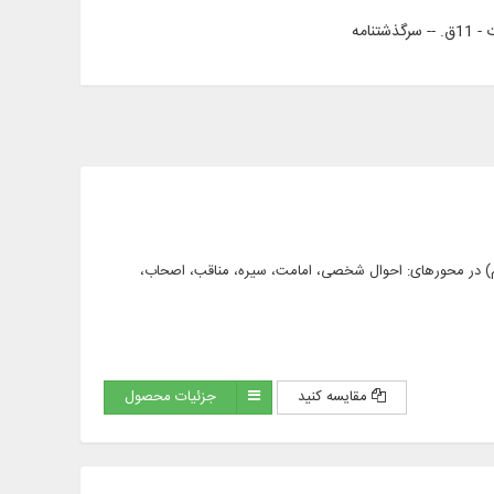
ن درختواره معصومان (علیهم السلام) در محورهای: احوال شخصی، امامت، سیره، مناقب، اصحاب،
مقایسه کنید
جزئیات محصول