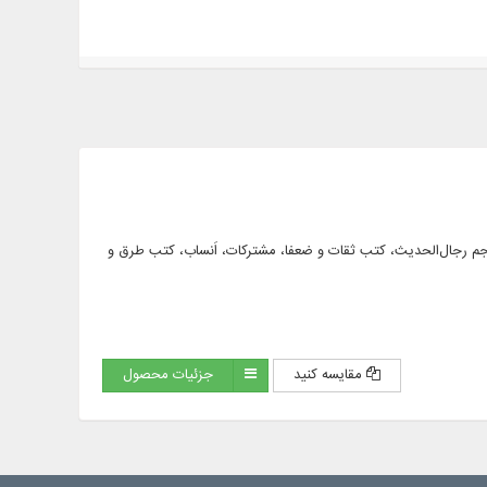
فواید رجالی، معاجم رجال‌الحدیث، کتب ثقات و ضعفا، مشترکات، اَنساب، کتب طرق و
مقایسه کنید
جزئیات محصول