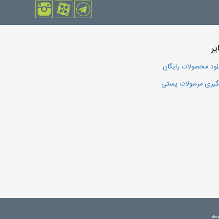
یر
لود محصولات رایگان
یری مرسولات پستی
وطه