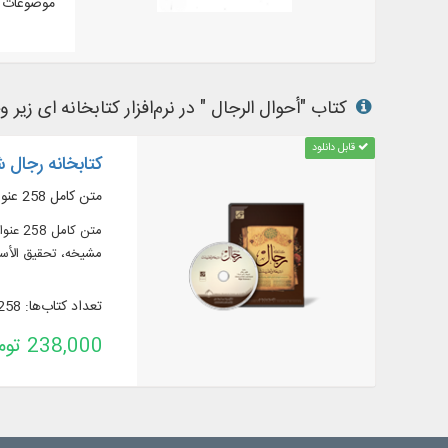
موضوعات م
کتاب "أحوال الرجال " در نرم‌افزار کتابخانه ای زیر و
قابل دانلود
کتابخانه رجال ش
متن کامل 258 عنوان کتاب در 947 جلد، در موضوعات گوناگون
مشیخه، تحقیق الأسن
تعداد کتاب‌ها: 258
238,000 تومان