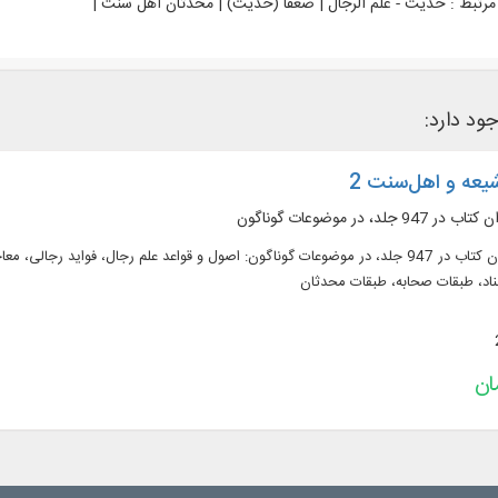
رتبط :
حدیث - علم الرجال | ضعفا (حدیث) | محدثان اهل سنت |
جود دارد:
یعه و اهل‌‌سنت 2
متن کامل 258 عنوان کتاب در 947 جلد، در موضوعات گوناگون: اصول و قواعد علم رجال، 
اد، طبقات صحابه، طبقات محدثان