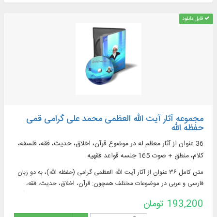
قابل دانلود
مجموعه آثار آیت الله العظمی محمد علی گرامی قمی
حفظه الله
36 عنوان از آثار معظم له در موضوع قرآن، اخلاق، حدیث، فقه، فلسفه،
کلام، منطق + صوت 165 جلسه قواعد فقهیه
متن کامل ۳۶ عنوان از آثار آیت الله العظمی گرامی (حفظه الله)، به دو زبان
فارسی و عربی در موضوعات مختلف همچون: قرآن، اخلاق، حدیث، فقه،
فلسفه، کلام، منطق؛ ارائه كتاب‌ هایی مانند: المعلقات علی العروه الوثقی (۴
193,200 تومان
جلد)، المعلقات علی ملحقات العروه الوثقی و ...