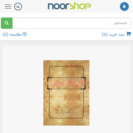
سبد خرید (
0
)
مقایسه (
0
)