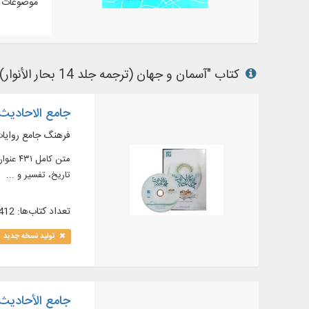
موضوعات م
کتاب "آسمان و جهان (ترجمه جلد 14 بحار الأنوار) / ترجمه کمره‌‌ای" در نرم‌افزار های کتابخانه ای زیر وجود دارد:
جامع الاحادیث .5
فرهنگ جامع روایات 
تاریخ، تفسیر و ...
تعداد کتاب‌ها: 412
تولید نسخه جدید
جامع الأحاديث .5