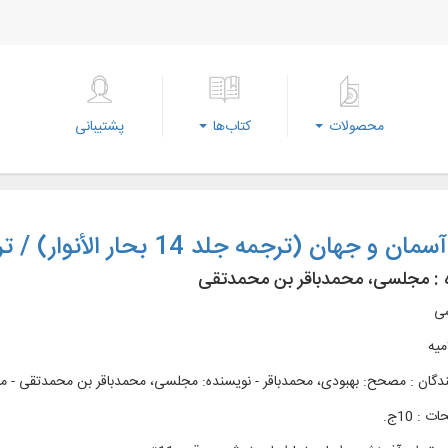
محصولات
کتاب‌ها
پشتیبانی
و جهان (ترجمه جلد 14 بحار الأنوار) / ترجمه کمره‌‌ای
 :
مجلسی، محمدباقر بن محمدتقی
سی
میه
دگان : مصحح: بهبودی، محمدباقر - نویسنده: مجلسی، محمدباقر بن محمدتقی - مترج
 : 10ج.