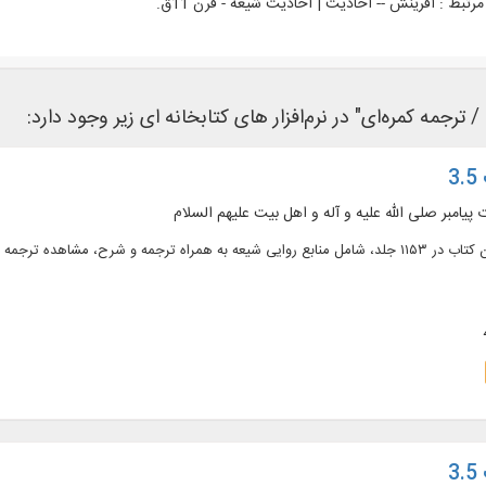
رتبط :
آفرینش -- احادیث | احادیث شیعه - قرن 11ق.
3
پیامبر صلی الله علیه و آله و اهل بیت علیهم السلام
متن کامل ۴۳۱ عنوان کتاب در ۱۱۵۳ جلد، شامل منابع روایی شیعه به همراه ترجمه و شرح، 
3