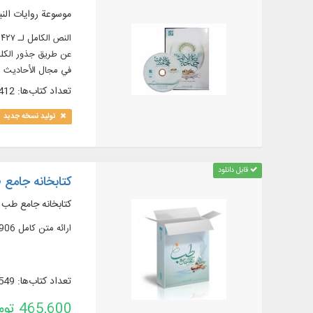
موسوعة روايات النب
عن طريق جذور الكلم
في مجال الأحاديث ا
، البحث و الآيات في الكتب، النص الكامل لـ ۱۰ دورات قواميس
تعداد کتاب‌ها: 412
تولید نسخه جدید
قابل دانلود
کتابخانه جامع طب
کتابخانه جامع طب 
ارائه متن کامل 906 عنوان کتاب و رساله طبّی در 1200 جزء، به زبان: فارسی، عربی، اردو و انگلیسی
تعداد کتاب‌ها: 549
465,600 تومان