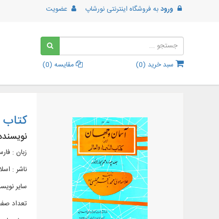
ورود
به
فروشگاه اینترنتی نورشاپ
عضویت
سبد خرید (
0
)
مقایسه (
0
)
کتاب آسمان 
نویسنده
زبان : فار
ناشر :
اسلا
سایر نویسن
تعداد صفحات