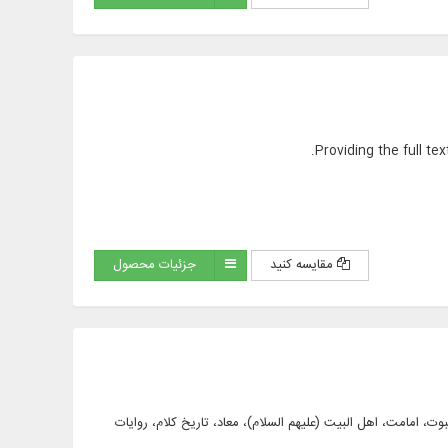
Providing the full te
مقایسه کنید
جزئیات محصول
کلام عام، الهیات، نبوت، امامت، اهل البیت (علیهم السلام)، معاد، تاریخ کلام، روایات