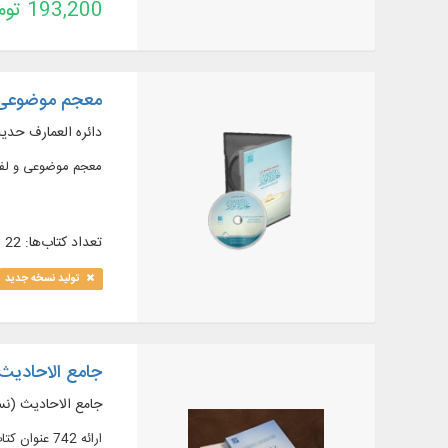
193,200 تومان
معجم موضوعی بحار
دائره العمارف حدی
معجم موضوعی و لفظی کتاب بحار ا
تعداد کتاب‌ها: 22
تولید نسخه جدید
جامع الاحادیث نسخه 4 ب
جامع الاحادیث (نسخه 4) به هم
ارائه 742 عنوان کتاب و رساله در 1655 جلد از مهم‌ترین منابع حدیثی شیعه به همراه ترجمه و شرح