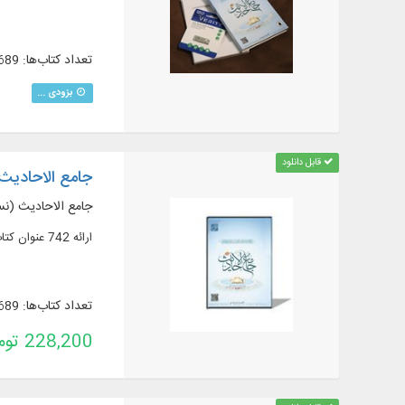
تعداد کتاب‌ها: 689
بزودی ...
قابل دانلود
جامع الاحادیث 
جامع الاحادیث (نسخ
ارائه 742 عنوان کتاب و رساله در 1655 جلد از مهم‌ترین منابع حدیثی شیعه به همراه ترجمه و شرح
تعداد کتاب‌ها: 689
228,200 تومان