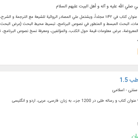
ي صلي الله عليه و آله و أهل البيت عليهم السلام
النص الكامل لـ ۴۲۷ عنوان كتاب في ۱۱۴۲ مجلداً، ويشتمل علي المصادر الروائية للشيعة
ات، البحث المبسط و المتطور في نصوص البرنامج، تبسيط محيط البحث (عرض البحث المتز
لمعروضة، عرض معلومات قيمة حول الكتب، والمؤلفين، ومعرفة نسخ نصوص البرنامج، ت
 ومعاجم اللغة باللغتين العربية و الفارسية في ۶۲ مجلداً بقابليات البحث
 1.5
سنتی - اسلامی