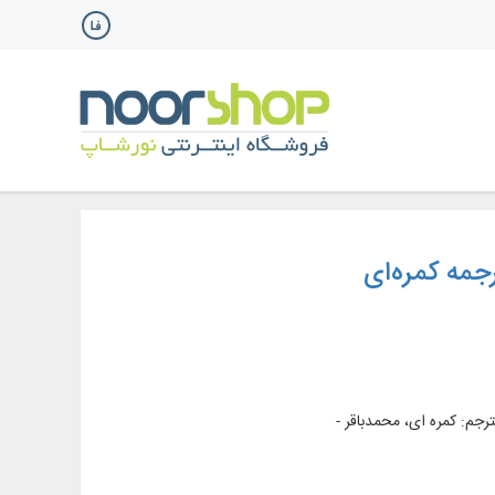
م: کمره ‌ای، محمدباقر -