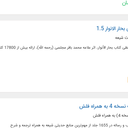
 الانوار 1.5
ث شیعه
لأنوار، اثر علامه محمد باقر مجلسی (رحمه الله)، ارائه بیش از 17800 کلیدواژه، 94900 نمایه ترکیبی، 122800 موضوع و ...
ه همراه فلش
راه فلش