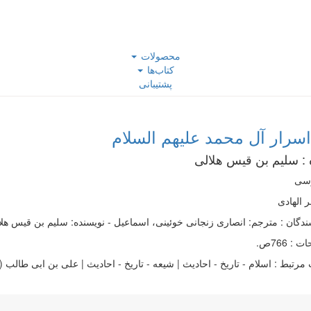
محصولات
کتاب‌ها
پشتیبانی
اسرار آل محمد عليهم السلام
 :
سلیم بن قیس هلالی
رسی
 الهادی
ندگان : مترجم: انصاری زنجانی خوئینی، اسماعیل - نویسنده: سلیم بن قیس هلا
: 766ص.
مرتبط :
اسلام - تاریخ - احادیث | شیعه - تاریخ - احادیث | علی بن ابی طالب (ع)، امام اول، 23 قبل از هجرت - 