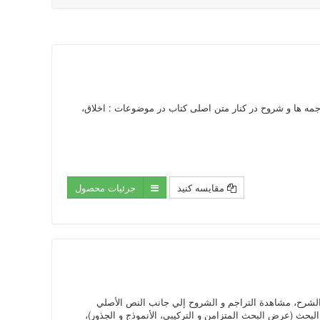
شرح، مشاهده ترجمه ها و شروح در کنار متن اصلی کتاب در موضوعات : اخلاق،
مقایسه کنید
جزئیات محصول
للشيعة مع الترجمة و الشرح، مشاهدة التراجم و الشروح إلي جانب النص الأصلي
حث (عرض البحث المتزامن و التركيبي، الأنموذج و الجذور)،