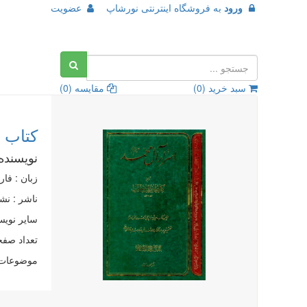
ورود
به
فروشگاه اینترنتی نورشاپ
عضویت
سبد خرید (
0
)
مقایسه (
0
)
کتاب 
نویسنده
زبان : فا
ناشر :
نشر
سایر نویس
تعداد صفحات 
موضوعات 