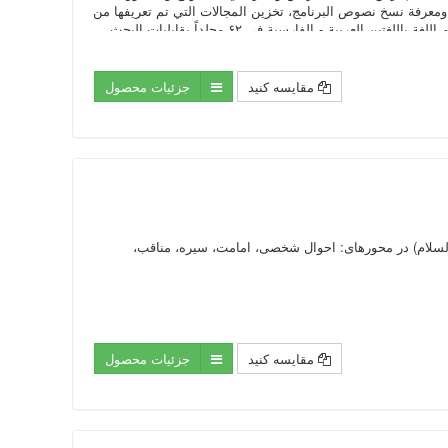
معرفة نسخ نصوص البرنامج، تخزين المجالات التي تم تعريفها من
مقایسه کنید
جزئیات محصول
 تدوین درختواره معصومان (علیهم السلام) در محورهای: احوال شخصی، امامت، سیره، مناقب،
مقایسه کنید
جزئیات محصول