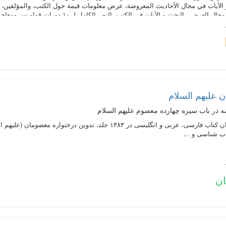
الآيات في مجال الأحاديث المعروضة، عرض معلومات قيمة حول الكتب، والمؤلفين، و
لآيات في الكتب، النص الكامل لـ ۱۰ دورات قواميس ومعاجم اللغة باللغتين العربية و الفارسية في ۶۲ مجلداً بقابليات البحث
 علیهم السلام
ه در باب سیره چهارده معصوم علیهم السلام
متن کامل ۴۴۵ عنوان کتاب فارسی، عربی و انگلیسی در ۱۳۸۳ جلد،
ب شناسی و ...