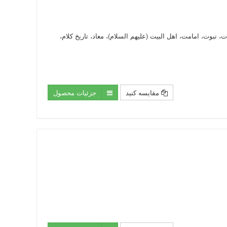
ث: کلام عام، الهیات، نبوت، امامت، اهل البیت (علیهم السلام)، معاد، تاریخ کلام،
مقایسه کنید
جزئیات محصول