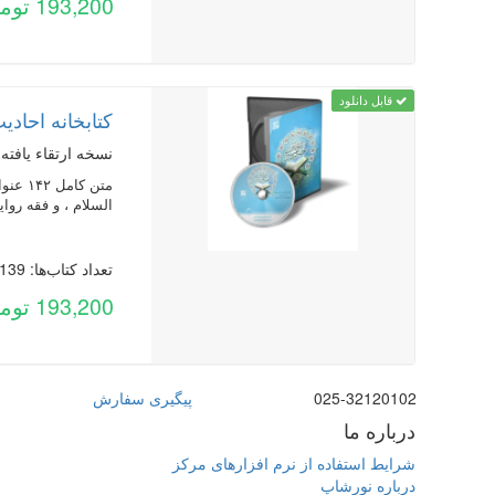
193,200 تومان
قابل دانلود
کتابخانه احاد
نسخه ارتقاء یافته 
السلام ، و فقه روایی، متن ۱۰ دوره لغت نامه قرآنی و عمومی به زبان ع
تعداد کتاب‌ها: 139
193,200 تومان
025-32120102
پیگیری سفارش
درباره ما
شرایط استفاده از نرم افزارهای مرکز
درباره نورشاپ