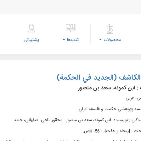
محصولات
کتاب‌ها
پشتیبانی
لکاشف (الجديد في الحکمة)
 :
ابن کمونه، سعد بن منصور
سی، عربی
سه پژوهشی حکمت و فلسفه ايران
دگان : نویسنده: ابن کمونه، سعد بن منصور - محقق: ناجی اصفهانی، حامد
 [پنجاه و هفت]، 561، iiiص.