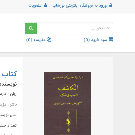
ورود
به
فروشگاه اینترنتی نورشاپ
عضویت
سبد خرید (
0
)
مقایسه (
0
)
کتاب ا
نویسنده
زبان : فار
ناشر :
مؤس
سایر نویسن
تعداد صفحات :