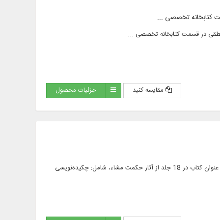
مقایسه کنید
جزئیات محصول
متن 167 عنوان کتاب در 226 جلد، مشتمل بر 159 عنوان رساله از آثار حکمت مشاء، فرهنگ موضوعی 14 عنوان کتاب در 18 جلد از آثار حکمت مشاء، شامل: چکیده‌نویسی